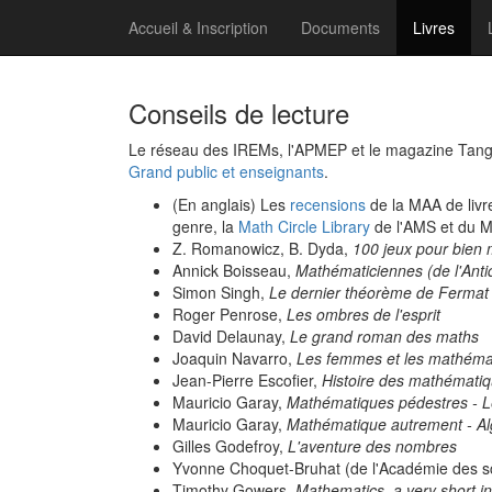
Accueil & Inscription
Documents
Livres
Conseils de lecture
Le réseau des IREMs, l'APMEP et le magazine Tangen
Grand public et enseignants
.
(En anglais) Les
recensions
de la MAA de livr
genre, la
Math Circle Library
de l'AMS et du 
Z. Romanowicz, B. Dyda,
100 jeux pour bien 
Annick Boisseau,
Mathématiciennes (de l'Anti
Simon Singh,
Le dernier théorème de Fermat
Roger Penrose,
Les ombres de l'esprit
David Delaunay,
Le grand roman des maths
Joaquin Navarro,
Les femmes et les mathéma
Jean-Pierre Escofier,
Histoire des mathémati
Mauricio Garay,
Mathématiques pédestres - 
Mauricio Garay,
Mathématique autrement - A
Gilles Godefroy,
L'aventure des nombres
Yvonne Choquet-Bruhat (de l'Académie des s
Timothy Gowers,
Mathematics, a very short in