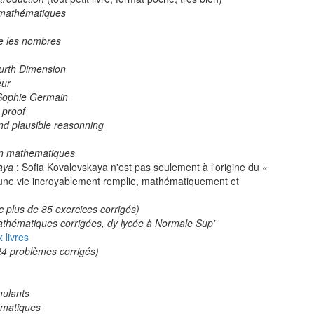
e mathématiques
ue les nombres
urth Dimension
eur
 Sophie Germain
 proof
nd plausible reasonning
en mathematiques
aya
: Sofia Kovalevskaya n'est pas seulement à l'origine du «
 une vie incroyablement remplie, mathématiquement et
 plus de 85 exercices corrigés)
thématiques corrigées, dy lycée à Normale Sup'
 livres
24 problèmes corrigés)
mulants
ématiques