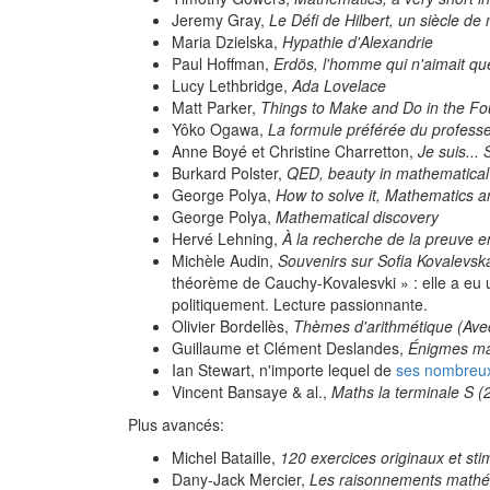
Jeremy Gray,
Le Défi de Hilbert, un siècle d
Maria Dzielska,
Hypathie d'Alexandrie
Paul Hoffman,
Erdös, l'homme qui n'aimait q
Lucy Lethbridge,
Ada Lovelace
Matt Parker,
Things to Make and Do in the Fo
Yôko Ogawa,
La formule préférée du profess
Anne Boyé et Christine Charretton,
Je suis...
Burkard Polster,
QED, beauty in mathematical
George Polya,
How to solve it, Mathematics a
George Polya,
Mathematical discovery
Hervé Lehning,
À la recherche de la preuve 
Michèle Audin,
Souvenirs sur Sofia Kovalevsk
théorème de Cauchy-Kovalesvki » : elle a eu
politiquement. Lecture passionnante.
Olivier Bordellès,
Thèmes d'arithmétique (Avec
Guillaume et Clément Deslandes,
Énigmes ma
Ian Stewart, n'importe lequel de
ses nombreux
Vincent Bansaye & al.,
Maths la terminale S (
Plus avancés:
Michel Bataille,
120 exercices originaux et sti
Dany-Jack Mercier,
Les raisonnements math