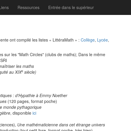
Liens
Ressources
Entrée dans le supérieur
te ont compilé les listes « LittéraMath » :
Collège
,
Lycée
,
es sur les "Math Circles" (clubs de maths); Dans le même
MSRI
maîtriser les maths
e
quité au XIX
siècle)
tiques : d'Hypathie à Emmy Noether
ques
(120 pages, format poche)
Le monde pythagorique
lgèbre
, disponible
ici
ciences),
Une mathématicienne dans cet étrange univers
troduction
(tout petit livre, format poche, très bien)